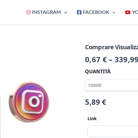
INSTAGRAM
FACEBOOK
Y
Comprare Visualizz
Comprare
Visualizzazioni
0,67
€
–
339,9
Instagram
(Post)
quantità
QUANTITÀ
5,89
€
Link