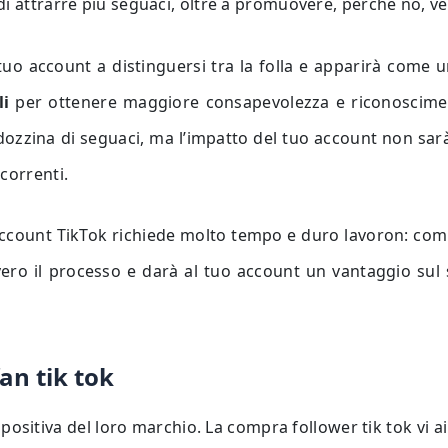
di attrarre più seguaci, oltre a promuovere, perché no, v
tuo account a distinguersi tra la folla e apparirà come u
li
per ottenere maggiore consapevolezza e riconosciment
dozzina di seguaci, ma l’impatto del tuo account non sarà
correnti.
ccount TikTok richiede molto tempo e duro lavoron: compr
ro il processo e darà al tuo account un vantaggio sul s
an tik tok
ositiva del loro marchio. La compra follower tik tok vi ai