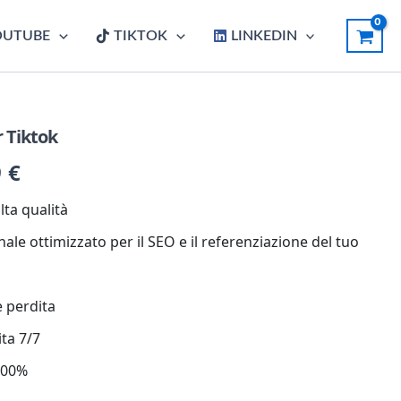
OUTUBE
TIKTOK
LINKEDIN
 Tiktok
9
€
lta qualità
ale ottimizzato per il SEO e il referenziazione del tuo
e perdita
ita 7/7
 100%