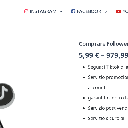
INSTAGRAM
FACEBOOK
Y
Comprare Follower
Comprare
Follower
5,99
€
–
979,9
Tiktok
quantità
Seguaci Tiktok di a
Servizio promozion
account.
garantito contro l
Servizio post vend
Servizio sicuro al