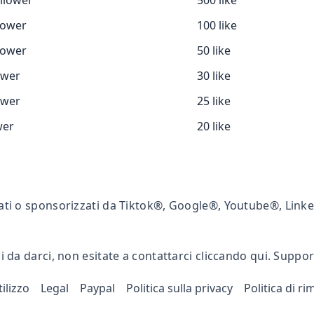
llower
500 like
lower
100 like
lower
50 like
ower
30 like
ower
25 like
wer
20 like
ati o sponsorizzati da Tiktok®, Google®, Youtube®, Lin
 da darci, non esitate a contattarci cliccando qui. Suppo
ilizzo
Legal
Paypal
Politica sulla privacy
Politica di r