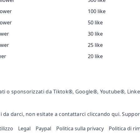
llower
500 like
lower
100 like
lower
50 like
ower
30 like
ower
25 like
wer
20 like
ati o sponsorizzati da Tiktok®, Google®, Youtube®, Lin
 da darci, non esitate a contattarci cliccando qui. Suppo
ilizzo
Legal
Paypal
Politica sulla privacy
Politica di r