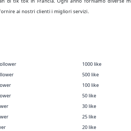
fan di tik tok in Francia. Ogni anno forniamo diverse mi
nire ai nostri clienti i migliori servizi.
ollower
1000 like
llower
500 like
lower
100 like
lower
50 like
ower
30 like
ower
25 like
wer
20 like