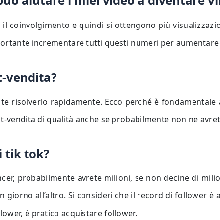
uò aiutare i miei video a diventare vi
il coinvolgimento e quindi si ottengono più visualizzazioni
rtante incrementare tutti questi numeri per aumentare le 
t-vendita?
te risolverlo rapidamente. Ecco perché è fondamentale a
st-vendita di qualità anche se probabilmente non ne avre
 tik tok?
ncer, probabilmente avrete milioni, se non decine di milio
rno all’altro. Si consideri che il record di follower è anc
ower, è pratico acquistare follower.