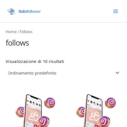
Vai
Main
al
Men
contenuto
Home
/ follows
follows
Visualizzazione di 10 risultati